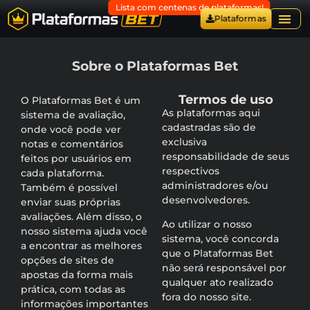
Lista com centenas de plataformas!
Plataformas
Plataformas
Sugerir 
Sobre o Plataformas Bet
Termos de uso
O Plataformas Bet é um
As plataformas aqui
sistema de avaliação,
cadastradas são de
onde você pode ver
exclusiva
notas e comentários
responsabilidade de seus
feitos por usuários em
respectivos
cada plataforma.
administradores e/ou
Também é possível
desenvolvedores.
enviar suas próprias
avaliações. Além disso, o
Ao utilizar o nosso
nosso sistema ajuda você
sistema, você concorda
a encontrar as melhores
que o Plataformas Bet
opções de sites de
não será responsável por
apostas da forma mais
qualquer ato realizado
prática, com todas as
fora do nosso site.
informações importantes